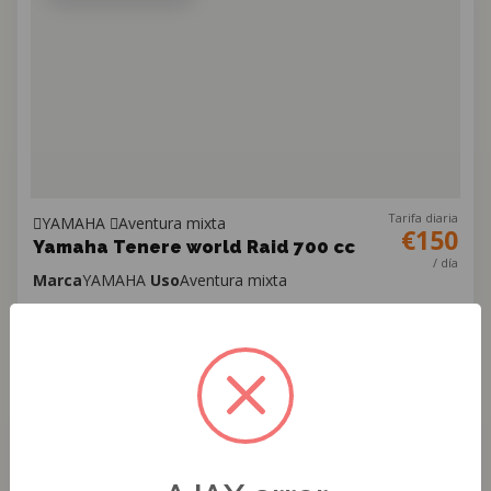
Tarifa diaria
YAMAHA
Aventura mixta
€150
Yamaha Tenere world Raid 700 cc
/ día
Marca
YAMAHA
Uso
Aventura mixta
Licencia requerida
Yamaha Ténéré World Raid 700cc: diseñada para cualquier
terreno, cómoda, estable y con gran autonomía.
Cant.