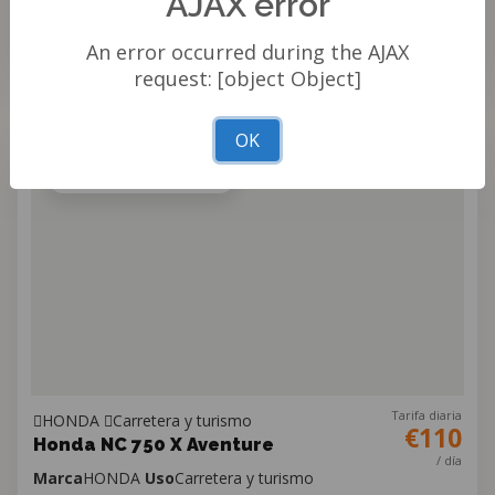
AJAX error
Añadir al carrito
An error occurred during the AJAX
request: [object Object]
OK
CARRETERA Y TURISMO
Tarifa diaria
HONDA
Carretera y turismo
€110
Honda NC 750 X Aventure
/ día
Marca
HONDA
Uso
Carretera y turismo