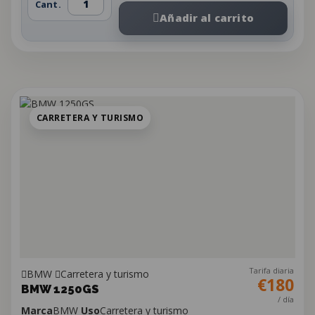
Cant.
Añadir al carrito
CARRETERA Y TURISMO
Tarifa diaria
BMW
Carretera y turismo
€180
BMW 1250GS
/ día
Marca
BMW
Uso
Carretera y turismo