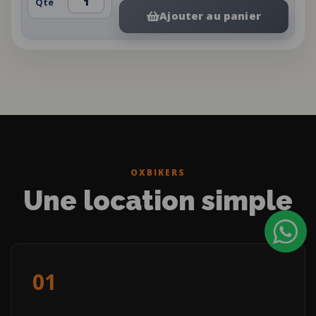
Qté
Ajouter au panier
OXBIKERS
Une location simple
01