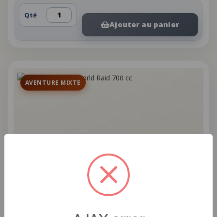
Qté
Ajouter au panier
AVENTURE MIXTE
YAMAHA
AVENTURE MIXTE
Yamaha Tenere world Raid 700 cc